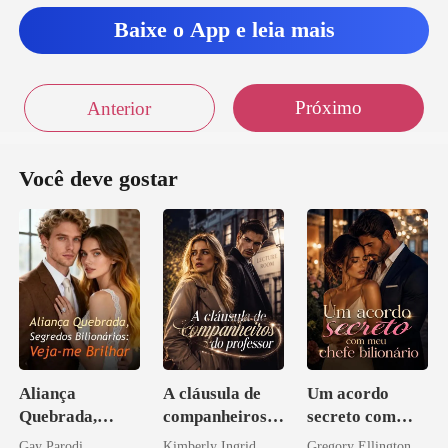
Baixe o App e leia mais
s sempre ouve
Próximo
Anterior
Você deve gostar
Aliança
A cláusula de
Um acordo
Quebrada,
companheiros
secreto com
Segredos
do professor
meu chefe
Gay Parodi
Kimberly Ingrid
Gregory Ellington