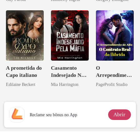
Bilionários:
bilionário
Veja-me Brilhar
A prometida do
Casamento
O
Capo italiano
Indesejado Na
Arrependiment
Máfia
o do Alfa: O
Edilaine Beckert
Mia Harrington
PageProfit Studio
Contrato Real
da Híbrida
Abrir
Reclame seu bônus no App