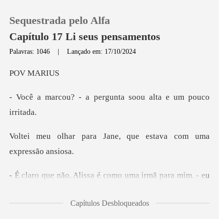
Sequestrada pelo Alfa
Capítulo 17 Li seus pensamentos
Palavras: 1046
|
Lançado em: 17/10/2024
0
MA
pergunta soou alta
Loja
Histórico
Jane, que estava com u
Sair
Baixar App
sabia que a minha resposta a confundiu ainda mais e
Capítulos Desbloqueados
sus