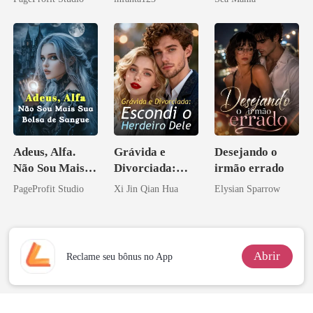
Contrato Real
a rejeitei
da Híbrida
Adeus, Alfa.
Grávida e
Desejando o
Não Sou Mais
Divorciada:
irmão errado
Sua Bolsa de
Escondi o
PageProfit Studio
Xi Jin Qian Hua
Elysian Sparrow
Sangue
Herdeiro Dele
Abrir
Reclame seu bônus no App