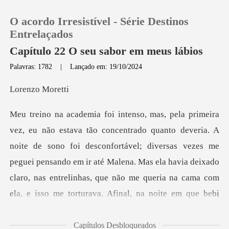
O acordo Irresistível - Série Destinos
Entrelaçados
Capítulo 22 O seu sabor em meus lábios
Palavras: 1782
|
Lançado em: 19/10/2024
0
zo Mo
Loja
Histórico
te de sono foi desconfortável; diversas vezes me
peguei pensando em ir até Malena. Mas ela havia deixado
Sair
claro,
Baixar App
Capítulos Desbloqueados