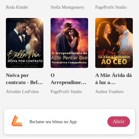
Don
Sua Bolsa de
Roda Kinder
Stella Montgomery
PageProfit Studio
Sangue
Noiva por
O
A Mãe Árida dá
contrato - Bella
Arrependiment
à luz a
Mia
o do Alfa:
Sextuplos ao
Afrodite LesFolies
PageProfit Studio
Author Feathers
Perder Sua
CEO
Verdadeira
Companheira
Abrir
Reclame seu bônus no App