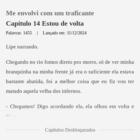
Me envolvi com um traficante
Capítulo 14 Estou de volta
Palavras: 1455
|
Lançado em: 11/12/2024
0
nar
Loja
na minha frente já era o suficiente ela estava
bastante abatida, fo
Histórico
Sair
ordando ela, ela ol
Baixar App
Capítulos Desbloqueados
tua casa. Ca