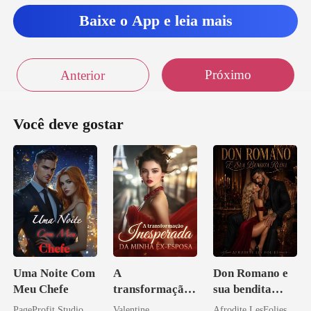
icar co
Baixe o App e leia mais
Próximo
Anterior
Você deve gostar
Uma Noite Com
A
Don Romano e
Meu Chefe
transformação
sua bendita
inesperada da
ruína
PageProfit Studio
Valentine
Afrodite LesFolies