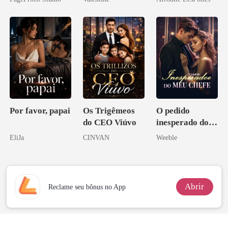
minha ex-
esposa
Por favor, papai
Os Trigêmeos
O pedido
do CEO Viúvo
inesperado do
meu chefe
EliJa
CINVAN
Weeble
Abrir
Reclame seu bônus no App