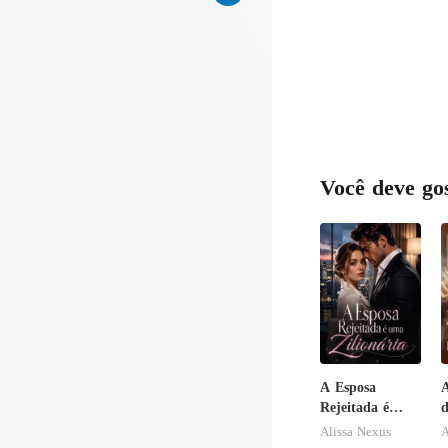
Você deve go
A Esposa
A
Rejeitada é
d
uma Zilionária
r
Alissa Nexus
A