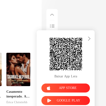
Baixar App Lera
APP STORE
Casamento
inesperado. A
GOOGLE PLAY
noite que
Érica Christiehh
mudou minha