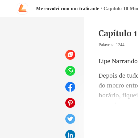
Me envolvi com um traficante
/
Capítulo 10 Min
Capítulo 
|
Palavras: 1244
Nar
horário, fique
Q