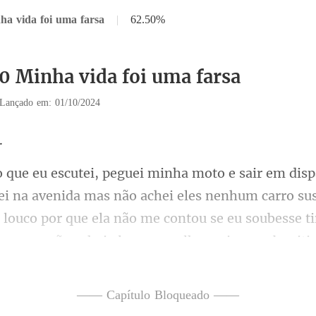
ha vida foi uma farsa
|
62.50%
10 Minha vida foi uma farsa
Lançado em: 01/10/2024
não achei eles nenhum carro su
i louco por que ela não me contou se eu soubesse t
—— Capítulo Bloqueado ——