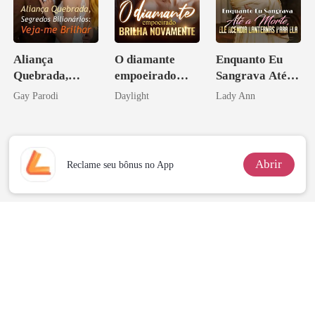
Aliança
O diamante
Enquanto Eu
Quebrada,
empoeirado
Sangrava Até a
Segredos
brilha
Morte, Ele
Gay Parodi
Daylight
Lady Ann
Bilionários:
novamente
Acendia
Veja-me Brilhar
Lanternas Para
Ela
Abrir
Reclame seu bônus no App