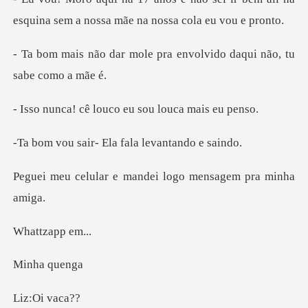
esquina sem a nos
le pra envolvido daqui n
louco eu sou lo
r- Ela fala lev
e mandei logo mensa
zapp
a qu
Oi v