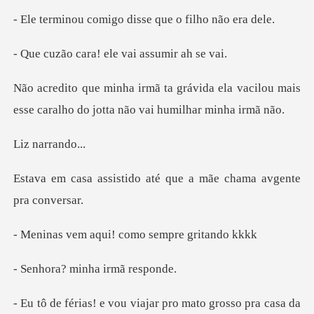
migo disse que o
ra! ele vai as
da ela vacilou mais
esse caralho do
arran
do até que a mãe chama
qui! como sempr
minha irm
da