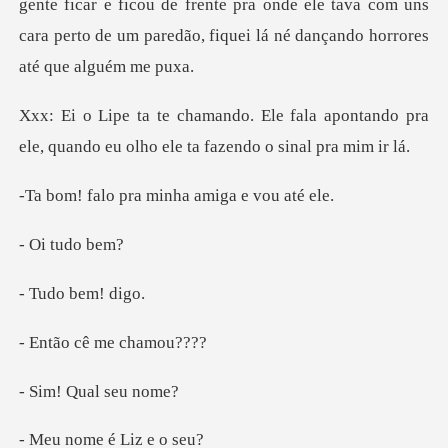
la apontando pra
ele, quando eu olho
pra minha amig
tud
o bem
cê me ch
Qual se
me é Liz