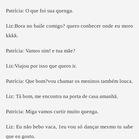
O que foi
omigo? quero conhec
Vamos sim!
por isso qu
?vou chamar os me
encontra na port
a vamos curti
1eu vou só dançar mes