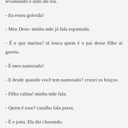
stou g
inha mãe já f
louca quem é o pai
eu na
você tem namorado
lma! minha
se? caralho
a. Ela diz