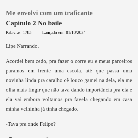
Me envolvi com um traficante
Capítulo 2 No baile
Palavras: 1783
|
Lançado em: 01/10/2024
0
Nar
Loja
ma
novinha linda pra caralho cê louco gamei na dela, ela me
Histórico
olha mais fingir que não tava dando impor
Sair
Baixar App
ra onde