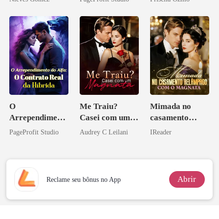
Bilionário
Inimigo Dele
O
Me Traiu?
Mimada no
Arrependiment
Casei com um
casamento
o do Alfa: O
Magnata
relâmpago com
PageProfit Studio
Audrey C Leilani
IReader
Contrato Real
o magnata
da Híbrida
Abrir
Reclame seu bônus no App