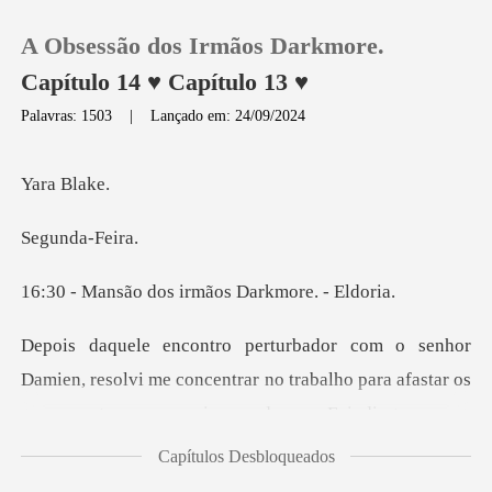
A Obsessão dos Irmãos Darkmore.
Capítulo 14 ♥ Capítulo 13 ♥
Palavras: 1503
|
Lançado em: 24/09/2024
0
Bla
Loja
nda-
Histórico
dos irmãos Dark
Sair
para afastar os
pensamentos que me incomodavam. Fui direto para a
Baixar App
biblioteca, onde passei
Capítulos Desbloqueados