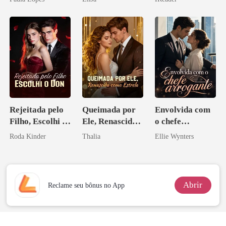
o magnata
Rejeitada pelo
Queimada por
Envolvida com
Filho, Escolhi o
Ele, Renascida
o chefe
Don
como Estrela
arrogante
Roda Kinder
Thalia
Ellie Wynters
Abrir
Reclame seu bônus no App