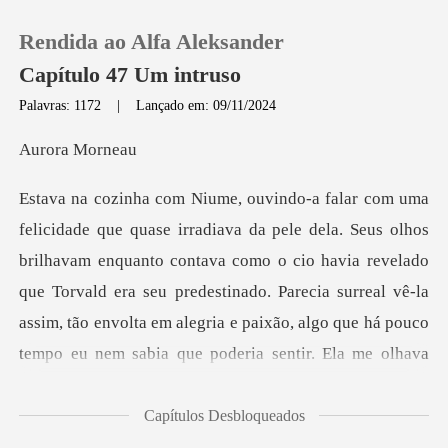
Rendida ao Alfa Aleksander
Capítulo 47 Um intruso
Palavras: 1172
|
Lançado em: 09/11/2024
0
ra M
Loja
ilhavam enquanto contava como o cio havia revelado
Histórico
que Torvald era seu predestinado. Parecia surreal vê-la
Sair
assi
Baixar App
Capítulos Desbloqueados