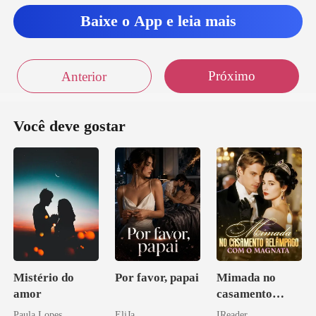
Baixe o App e leia mais
Próximo
Anterior
Você deve gostar
Mistério do
Por favor, papai
Mimada no
amor
casamento
relâmpago com
Paula Lopes
EliJa
IReader