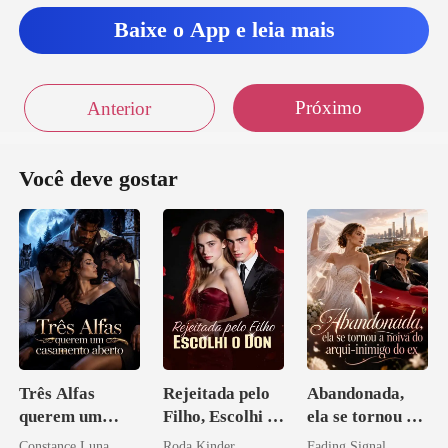
Baixe o App e leia mais
Próximo
Anterior
Você deve gostar
Três Alfas
Rejeitada pelo
Abandonada,
querem um
Filho, Escolhi o
ela se tornou a
casamento
Don
noiva do arqui-
Constance Luna
Roda Kinder
Fading Signal