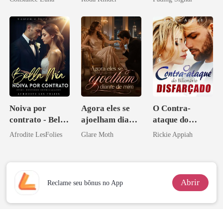
aberto
inimigo do ex
Noiva por
Agora eles se
O Contra-
contrato - Bella
ajoelham diante
ataque do
Mia
de mim
Bilionário
Afrodite LesFolies
Glare Moth
Rickie Appiah
Disfarçado
Abrir
Reclame seu bônus no App