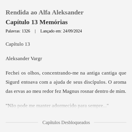
Rendida ao Alfa Aleksander
Capítulo 13 Memórias
Palavras: 1326
|
Lançado em: 24/09/2024
0
ítu
ander
Loja
Histórico
Sigurd entoava com a ajuda de seus discípulos. O aroma
Sair
nter adormecido
Baixar App
não vou permitir
Capítulos Desbloqueados
que coloque em ri