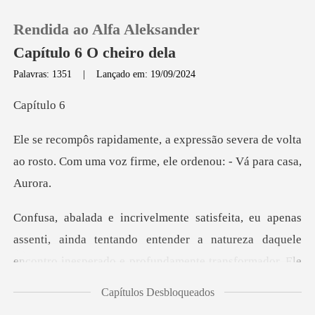
Rendida ao Alfa Aleksander
Capítulo 6 O cheiro dela
Palavras: 1351
|
Lançado em: 19/09/2024
0
ítu
severa de volta
Loja
ao rosto. Com uma voz f
Histórico
Sair
entando entender a natureza daquele
encontro inesperado e profundamente
Baixar App
Capítulos Desbloqueados