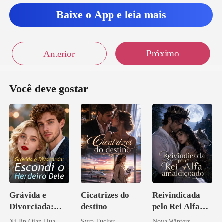
Baixe o App e leia mais
Próximo
Anterior
Você deve gostar
Grávida e
Cicatrizes do
Reivindicada
Divorciada:
destino
pelo Rei Alfa
Escondi o
amaldiçoado
Xi Jin Qian Hua
Syra Tucker
Nova Winters