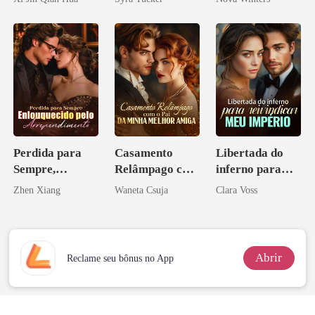
Herdeiro Dele
Perdida para
Casamento
Libertada do
Sempre,
Relâmpago com
inferno para
Enlouquecido
o Pai da Minha
reivindicar meu
Zhen Xiang
Waneta Csuja
Clara Voss
pelo
Melhor Amiga
império
Arrependiment
o
Abrir
Reclame seu bônus no App