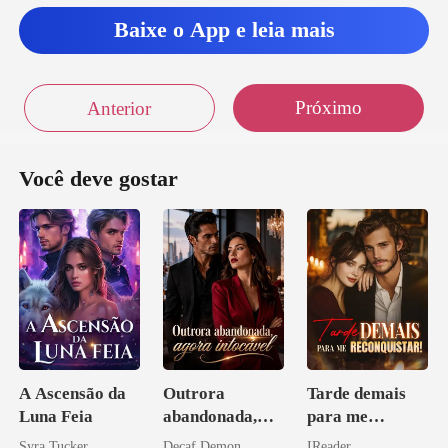
u na frente dela em alta
Baixe o App e leia mais
Próximo
Anterior
Você deve gostar
A Ascensão da
Outrora
Tarde demais
Luna Feia
abandonada,
para me
agora intocável
reconquistar!
Syra Tucker
Decaf Demon
IReader