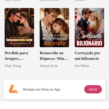
Perdida para
Renascido na
Cortejada por
Sempre,
Riqueza: Minha
um bilionário
Enlouquecido
Vingança
Zhen Xiang
Simeon Kyle
Sea Mania
pelo
Ascende
Arrependiment
o
Abrir
Reclame seu bônus no App