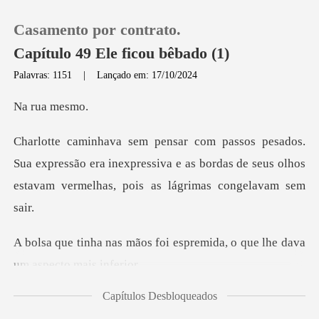
Casamento por contrato.
Capítulo 49 Ele ficou bêbado (1)
Palavras: 1151
|
Lançado em: 17/10/2024
0
ua m
Loja
expressão era inexpressiva e as bordas de seus olhos
Histórico
Sair
foi espremida, o que lhe da
Baixar App
Capítulos Desbloqueados
NGU