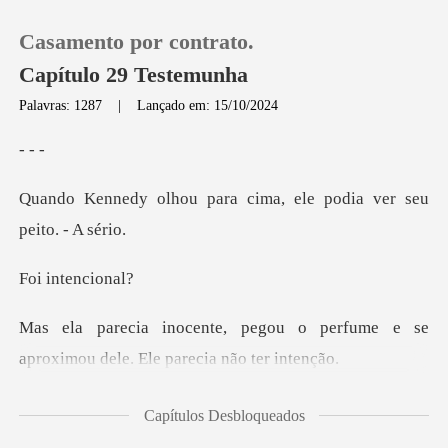
Casamento por contrato.
Capítulo 29 Testemunha
Palavras: 1287
|
Lançado em: 15/10/2024
0
ara cima, ele podia ve
Loja
Histórico
ntenc
Sair
u o perfume e se
aproximou del
Baixar App
há int
Capítulos Desbloqueados