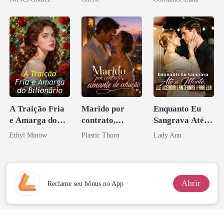
os príncipes
aberto
licantropos
A Traição Fria
Marido por
Enquanto Eu
e Amarga do
contrato,
Sangrava Até a
Bilionário
amante de
Morte, Ele
Ethyl Minow
Plastic Thorn
Lady Ann
coração
Acendia
Lanternas Para
Ela
Abrir
Reclame seu bônus no App