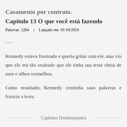
Casamento por contrato.
Capítulo 13 O que você está fazendo
Palavras: 1264
|
Lançado em: 01/10/2024
0
le, mas viu
Loja
que ele era tão exaltado que ele t
Histórico
dy continha suas pala
Sair
Baixar App
ces (A
Capítulos Desbloqueados
BLIC