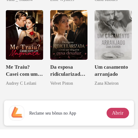
Don
Me Traiu?
Da esposa
Um casamento
Casei com um
ridicularizada à
arranjado
Magnata
irmã que
Audrey C Leilani
Velvet Piston
Zana Kheiron
ninguém ousa
desafiar
Abrir
Reclame seu bônus no App