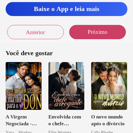
Baixe o App e leia mais
lhe ac
s que substituiu sua irmã
Próximo
Anterior
Você deve gostar
A Virgem
Envolvida com
O novo mundo
Negociada -
o chefe
após o divórcio
Uma flor para o
arrogante
Yana _ Shadow
Ellie Wynters
Calla Rhodes