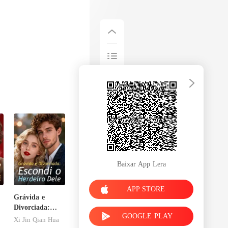
Baixar App Lera
APP STORE
Grávida e
Divorciada:
GOOGLE PLAY
Escondi o
Xi Jin Qian Hua
Herdeiro Dele