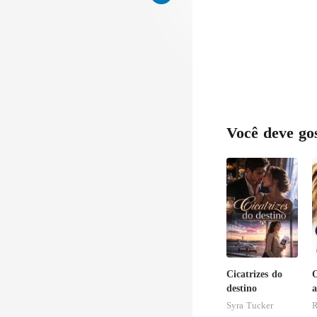
Você deve go
Cicatrizes do
O
destino
a
B
Syra Tucker
R
D