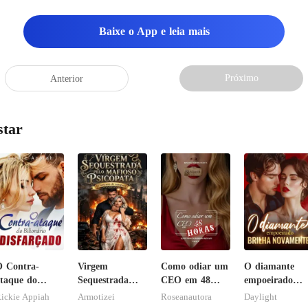
Baixe o App e leia mais
Próximo
Anterior
star
 Contra-
Virgem
Como odiar um
O diamante
taque do
Sequestrada
CEO em 48
empoeirado
ilionário
pelo Mafioso
horas
brilha
ickie Appiah
Armotizei
Roseanautora
Daylight
isfarçado
Psicopata :
novamente