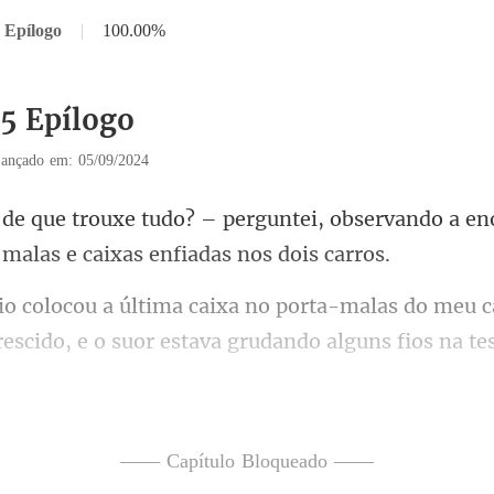
 Epílogo
|
100.00%
35 Epílogo
ançado em: 05/09/2024
untei, observando a e
a-malas do meu c
rescido
da casa, com os braços cruz
—— Capítulo Bloqueado ——