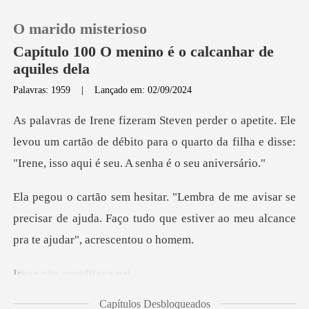
O marido misterioso
Capítulo 100 O menino é o calcanhar de
aquiles dela
Palavras: 1959
|
Lançado em: 02/09/2024
0
e
Loja
levou um cartão de débito para o quarto da filha e dis
Histórico
sar se
precisar de ajuda. Faço tudo que estiver a
Sair
Baixar App
o acredi
Capítulos Desbloqueados