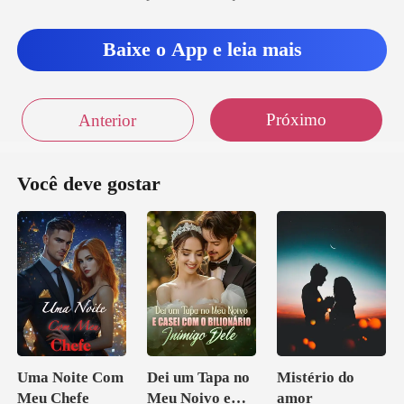
Baixe o App e leia mais
Próximo
Anterior
Você deve gostar
Uma Noite Com
Dei um Tapa no
Mistério do
Meu Chefe
Meu Noivo e
amor