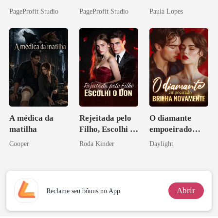
Casei com o
PageProfit Studio
PageProfit Studio
Paula Lopes
Bilionário
Inimigo Dele
A médica da
Rejeitada pelo
O diamante
matilha
Filho, Escolhi o
empoeirado
Don
brilha
Cooper
Roda Kinder
Daylight
novamente
Abrir
Reclame seu bônus no App