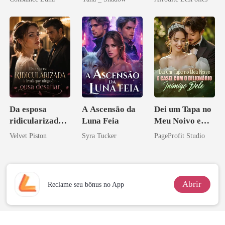
aberto
Don
Da esposa
A Ascensão da
Dei um Tapa no
ridicularizada à
Luna Feia
Meu Noivo e
irmã que
Casei com o
Velvet Piston
Syra Tucker
PageProfit Studio
ninguém ousa
Bilionário
desafiar
Inimigo Dele
Abrir
Reclame seu bônus no App