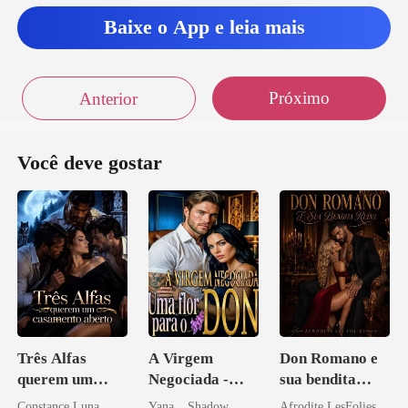
Baixe o App e leia mais
Próximo
Anterior
Você deve gostar
Três Alfas
A Virgem
Don Romano e
querem um
Negociada -
sua bendita
casamento
Uma flor para o
ruína
Constance Luna
Yana _ Shadow
Afrodite LesFolies