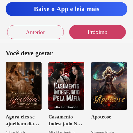
Baixe o App e leia mais
Próximo
Anterior
Você deve gostar
Agora eles se
Casamento
Apoteose
ajoelham diante
Indesejado Na
de mim
Máfia
Glare Moth
Mia Harrington
Simone Pinto