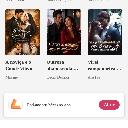
A noviça e o
Outrora
Virei
Conde Viúvo
abandonada,
companheira do
agora intocável
irmão de meu
Mazane
Decaf Demon
AlisTae
namorado?!
Abrir
Reclame seu bônus no App