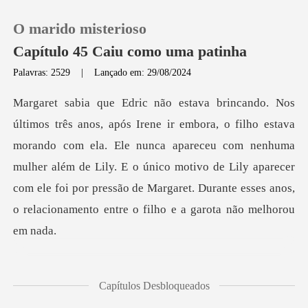
O marido misterioso
Capítulo 45 Caiu como uma patinha
Palavras: 2529
|
Lançado em: 29/08/2024
0
Loja
ando com ela. Ele nunca apareceu com nenhuma
mulher além de Lily. E o único motivo de Lily aparecer
Histórico
com ele fo
Sair
Baixar App
era a
Capítulos Desbloqueados