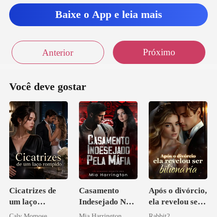
Baixe o App e leia mais
Próximo
Anterior
Você deve gostar
Cicatrizes de
Casamento
Após o divórcio,
um laço
Indesejado Na
ela revelou ser
rompido
Máfia
bilionária
Calv Momose
Mia Harrington
Rabbit2