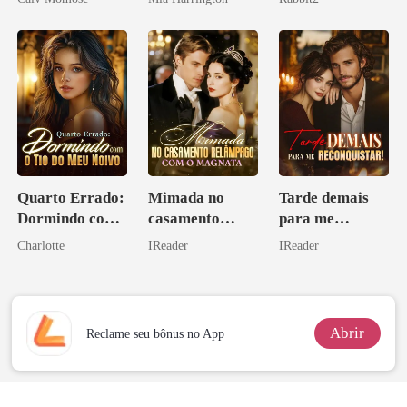
Quarto Errado:
Mimada no
Tarde demais
Dormindo com
casamento
para me
o Tio do Meu
relâmpago com
reconquistar!
Charlotte
IReader
IReader
Noivo
o magnata
Abrir
Reclame seu bônus no App