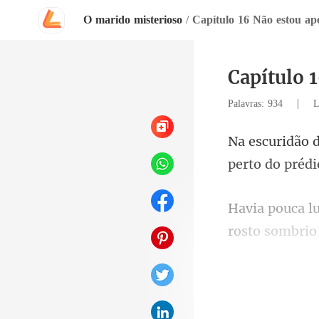
O marido misterioso
/
Capítulo 16 Não estou ap
Capítulo 
|
Palavras: 934
L
pert