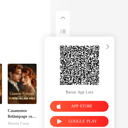
Baixar App Lera
APP STORE
Casamento
Relâmpago com
GOOGLE PLAY
o Pai da Minha
Waneta Csuja
Melhor Amiga