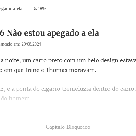
egado a ela
|
6.48%
16 Não estou apegado a ela
ançado em: 29/08/2024
m um belo design estav
rro tremeluzia dentro do carro, 
á eram 3 da manhã. No entan
—— Capítulo Bloqueado ——