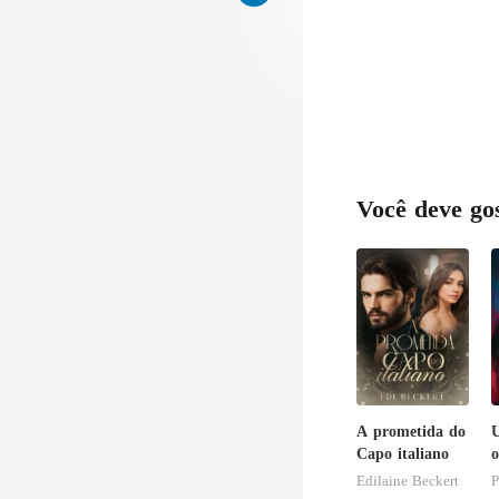
ri
Você deve go
A prometida do
Capo italiano
o
Edilaine Beckert
P