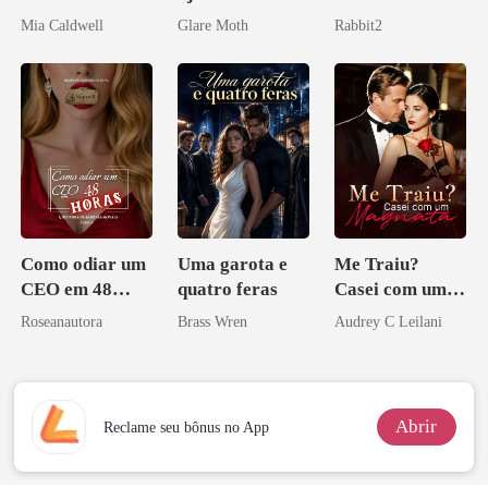
de mim
bilionária
Mia Caldwell
Glare Moth
Rabbit2
Como odiar um
Uma garota e
Me Traiu?
CEO em 48
quatro feras
Casei com um
horas
Magnata
Roseanautora
Brass Wren
Audrey C Leilani
Abrir
Reclame seu bônus no App