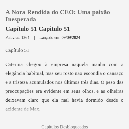
A Nora Rendida do CEO: Uma paixão
Inesperada
Capítulo 51 Capitulo 51
Palavras: 1264
|
Lançado em: 09/09/2024
0
ítu
Loja
o cansaço
Histórico
e a tristeza acumulados nos últimos três dias. O peso das
preocupações era evidente
Sair
Baixar App
isava ser forte, m
Capítulos Desbloqueados