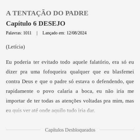
A TENTAÇÃO DO PADRE
Capítulo 6 DESEJO
Palavras: 1011
|
Lançado em: 12/08/2024
0
tíc
Loja
emei
contra Deus e que o padre só estava o defendendo, que
Histórico
rapidamente o povo calaria a boca, eu não ir
Sair
Baixar App
eu queri
Capítulos Desbloqueados