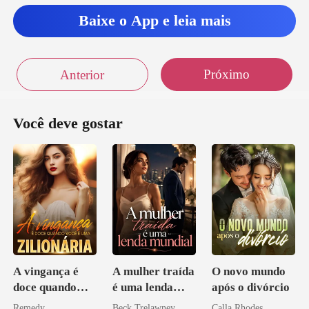
Baixe o App e leia mais
Próximo
Anterior
Você deve gostar
A vingança é
A mulher traída
O novo mundo
doce quando
é uma lenda
após o divórcio
você é uma
mundial
Remedy
Beck Trelawney
Calla Rhodes