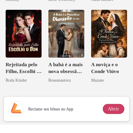
zilionária
Rejeitada pelo
A babá é a mais
A noviça e o
Filho, Escolhi o
nova obsessão
Conde Viúvo
Don
do CEO
Roda Kinder
Roseanautora
Mazane
Abrir
Reclame seu bônus no App