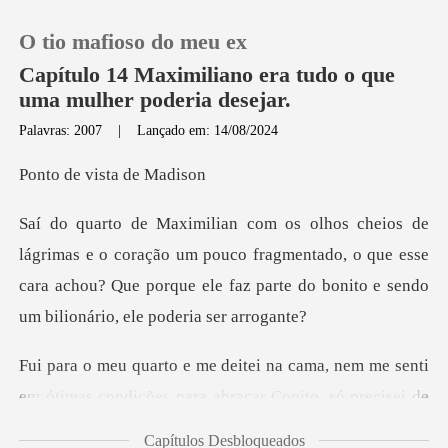
O tio mafioso do meu ex
Capítulo 14 Maximiliano era tudo o que
uma mulher poderia desejar.
Palavras: 2007
|
Lançado em: 14/08/2024
0
vista d
Loja
ação um pouco fragmentado, o que esse
Histórico
cara achou? Que porque ele fa
Sair
a, nem me senti
Baixar App
em ótimas condições para
Capítulos Desbloqueados