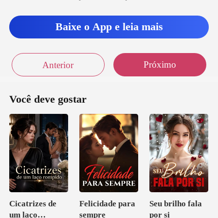
Baixe o App e leia mais
Próximo
Anterior
Você deve gostar
Cicatrizes de
Felicidade para
Seu brilho fala
um laço
sempre
por si