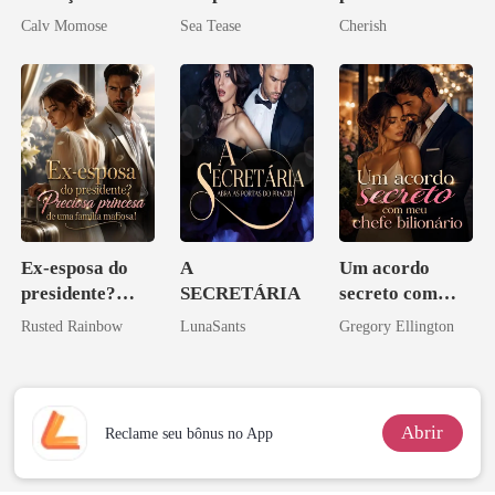
rompido
Calv Momose
Sea Tease
Cherish
Ex-esposa do
A
Um acordo
presidente?
SECRETÁRIA
secreto com
Preciosa
meu chefe
Rusted Rainbow
LunaSants
Gregory Ellington
princesa de uma
bilionário
família
mafiosa!
Abrir
Reclame seu bônus no App