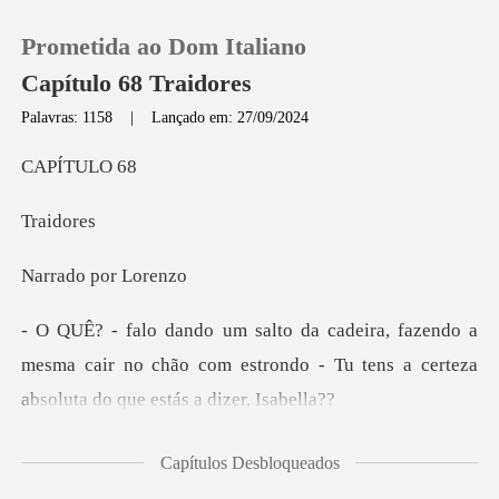
Prometida ao Dom Italiano
Capítulo 68 Traidores
Palavras: 1158
|
Lançado em: 27/09/2024
0
ÍTU
ido
Loja
o por
Histórico
o a
Sair
mesma cair no chão com estrondo - Tu tens a c
Baixar App
noite, eu
Capítulos Desbloqueados
vi nitidamente o homem que apagou