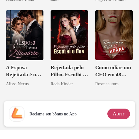
aberto
A Esposa
Rejeitada pelo
Como odiar um
Rejeitada é uma
Filho, Escolhi o
CEO em 48
Zilionária
Don
horas
Alissa Nexus
Roda Kinder
Roseanautora
Abrir
Reclame seu bônus no App