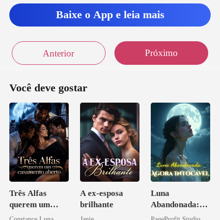
Baixe o App e leia mais
lio d
Próximo
Anterior
Você deve gostar
Três Alfas
A ex-esposa
Luna
querem um
brilhante
Abandonada:
casamento
Agora Intocável
Constance Luna
Janie
PageProfit Studio