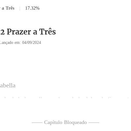
 a Três
|
17.32%
2 Prazer a Três
Lançado em: 04/09/2024
her e ele ao lado dela, ela
—— Capítulo Bloqueado ——