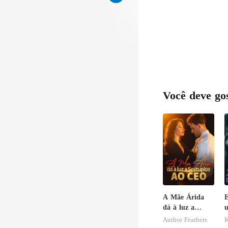
uco, nada d
Você deve go
A Mãe Árida
E
dá à luz a
u
Sextuplos ao
c
Author Feathers
K
CEO
e