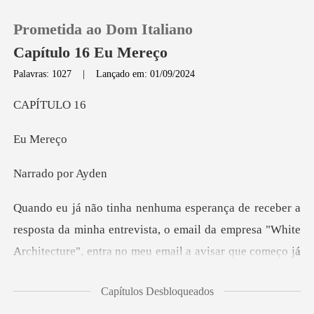
Prometida ao Dom Italiano
Capítulo 16 Eu Mereço
Palavras: 1027
|
Lançado em: 01/09/2024
0
TULO
Mer
Loja
o por
Histórico
Sair
a minha entrevista, o email da empresa "White
Architecture", ent
Baixar App
Capítulos Desbloqueados
bem feliz,