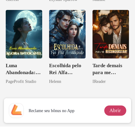
Luna
Escolhida pelo
Tarde demais
Abandonada:
Rei Alfa
para me
Agora Intocável
Amaldiçoado
reconquistar!
PageProfit Studio
Helenn
IReader
Abrir
Reclame seu bônus no App