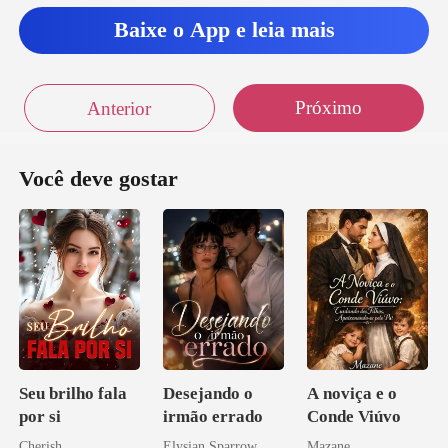
Baixe o App e leia mais
lanos, tudo vai correr be
Próximo
Anterior
Você deve gostar
Seu brilho fala
Desejando o
A noviça e o
por si
irmão errado
Conde Viúvo
Cherish
Elysian Sparrow
Mazane