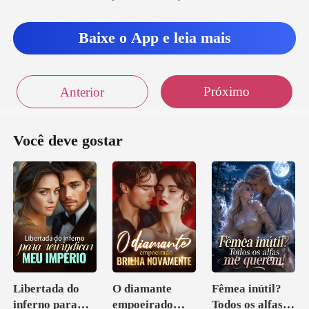
Baixe o App e leia mais
Próximo
Anterior
Você deve gostar
Libertada do
O diamante
Fêmea inútil?
inferno para
empoeirado
Todos os alfas