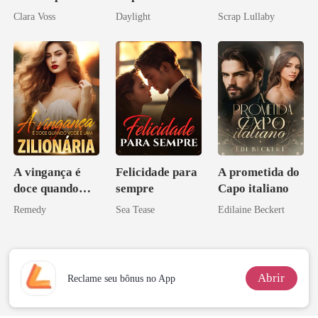
reivindicar meu
brilha
me querem!
Clara Voss
Daylight
Scrap Lullaby
império
novamente
A vingança é
Felicidade para
A prometida do
doce quando
sempre
Capo italiano
você é uma
Remedy
Sea Tease
Edilaine Beckert
zilionária
Abrir
Reclame seu bônus no App