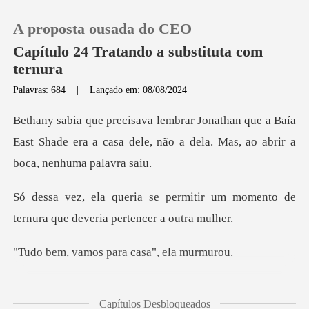
A proposta ousada do CEO
Capítulo 24 Tratando a substituta com
ternura
Palavras: 684
|
Lançado em: 08/08/2024
0
ue a Baía
Loja
East Shade era a casa dele, não a de
Histórico
itir um momento de
ternura que d
Sair
os para casa",
Baixar App
Jonathan não acordo
Capítulos Desbloqueados