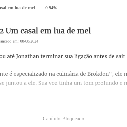
sal em lua de mel
|
0.84%
12 Um casal em lua de mel
ançado em: 08/08/2024
than terminar sua ligaçã
don", ele
se juntou a ele. Sua
ny reagiu com uma
—— Capítulo Bloqueado ——