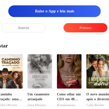
havia acabado de
Baixe o App e leia mais
Anterior
Próximo
star
Caminho
Um casamento
Como odiar um
O novo mundo
raçado: uma
arranjado
CEO em 48
após o divórcio
abá na
horas
élia Oliveira
Zana Kheiron
Roseanautora
Calla Rhodes
azenda