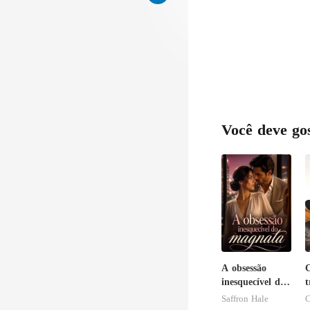
Você deve go
A obsessão
inesquecível do
t
magnata
b
Saffron Hale
C
f