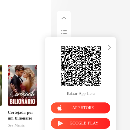
Baixar App Lera
APP STORE
Cortejada por
um bilionário
GOOGLE PLAY
Sea Mania