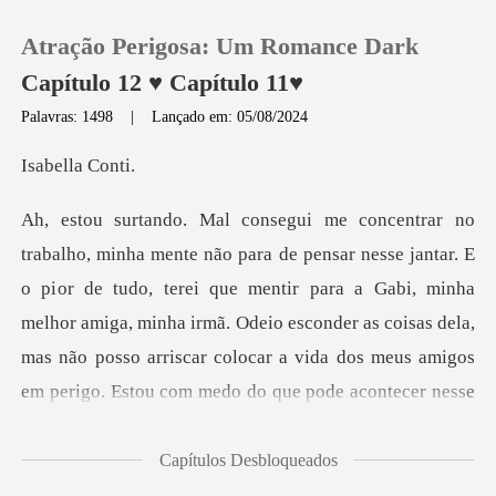
Atração Perigosa: Um Romance Dark
Capítulo 12 ♥ Capítulo 11♥
Palavras: 1498
|
Lançado em: 05/08/2024
0
lla C
Loja
or de tudo, terei que mentir para a Gabi, minha
Histórico
melhor amiga, minha irmã. Odeio esconder as coisas dela,
Sair
mas nã
Baixar App
Capítulos Desbloqueados