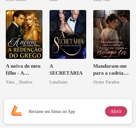
A noiva do meu
A
Mandaram-me
filho - A
SECRETÁRIA
para a cadeia?
Redenção do
Agora me
Yana _ Shadow
LunaSants
Oyster Paradox
grego
vejam esmagá-
los
Abrir
Reclame seu bônus no App