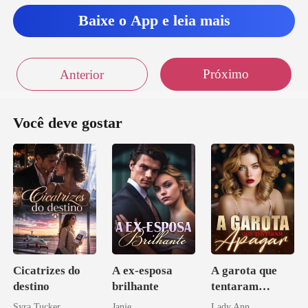
Baixe o App e leia mais
Próximo
Anterior
Você deve gostar
Cicatrizes do
A ex-esposa
A garota que
destino
brilhante
tentaram
apagar
Syra Tucker
Janie
Lady Ann