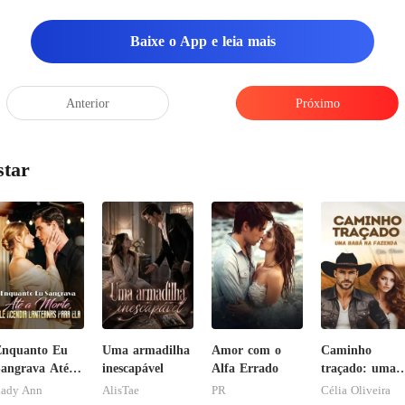
Baixe o App e leia mais
Anterior
Próximo
star
Enquanto Eu
Uma armadilha
Amor com o
Caminho
angrava Até a
inescapável
Alfa Errado
traçado: uma
orte, Ele
babá na
ady Ann
AlisTae
PR
Célia Oliveira
cendia
fazenda