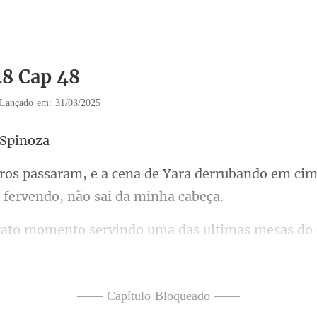
48 Cap 48
Lançado em: 31/03/2025
ara derrubando em ci
guir controlar me pego com as mãos tremulas, i
—— Capítulo Bloqueado ——