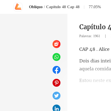
Oblíquo
/
Capítulo 48 Cap 48
|
77.05%
Capítulo 
|
Palavras: 1961
. Alice
aquela
mas sem conse