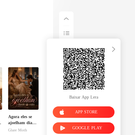
Baixar App Lera
APP STORE
Agora eles se
ajoelham diante
GOOGLE PLAY
de mim
Glare Moth