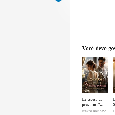
Você deve go
Ex-esposa do
presidente?
S
Preciosa
M
Rusted Rainbow
L
princesa de
A