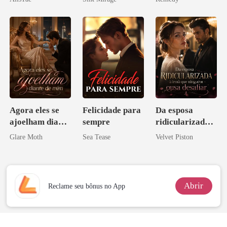
zilionária
Agora eles se
Felicidade para
Da esposa
ajoelham diante
sempre
ridicularizada à
de mim
irmã que
Glare Moth
Sea Tease
Velvet Piston
ninguém ousa
desafiar
Abrir
Reclame seu bônus no App