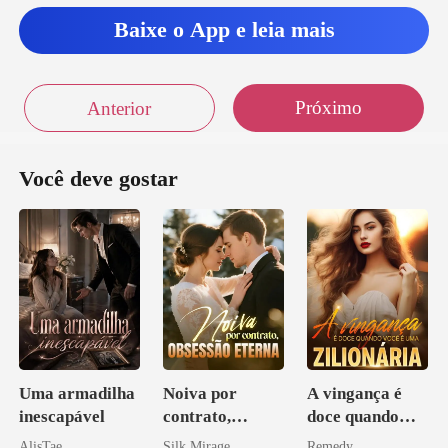
Baixe o App e leia mais
elho Guto - Polo c
Próximo
Anterior
Você deve gostar
Uma armadilha
Noiva por
A vingança é
inescapável
contrato,
doce quando
obsessão eterna
você é uma
AlisTae
Silk Mirage
Remedy