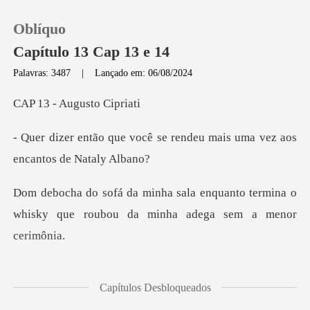
Oblíquo
Capítulo 13 Cap 13 e 14
Palavras: 3487
|
Lançado em: 06/08/2024
0
Augusto
se rendeu mais uma vez aos
Loja
Histórico
quanto termina o
whisky que roubou d
Sair
Baixar App
olhos sem
Capítulos Desbloqueados
to eu me rendi