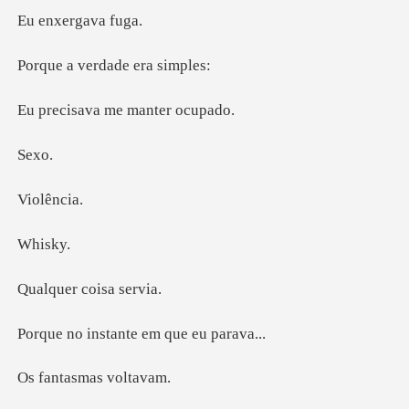
ergava
verdade e
va me mant
e
lên
is
r coisa
stante em qu
asmas v