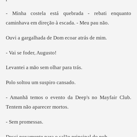
rebati enquanto
caminhava em d
ada de Dom eco
foder,
mão sem olh
u um suspi
Deep's no Mayfair Club.
T
prom
para o salão p