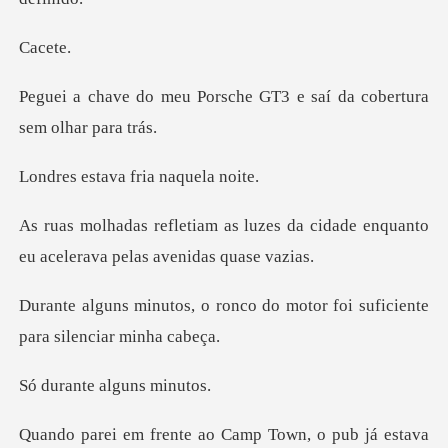
ce
rsche GT3 e saí da cober
ava fria na
zes da cidade enquanto
eu aceler
nco do motor foi suficiente
te algun
te ao Camp Town, o p