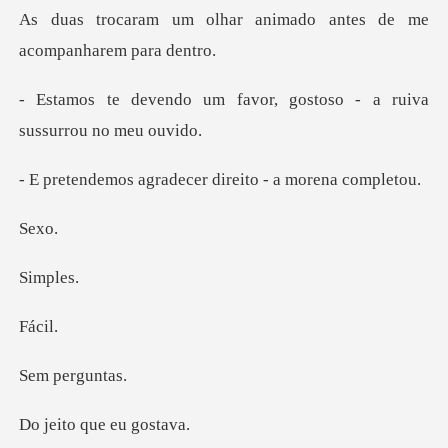
ar animado antes de me
favor, gostoso - a ruiva
radecer direito -
e
mp
ci
perg
que eu