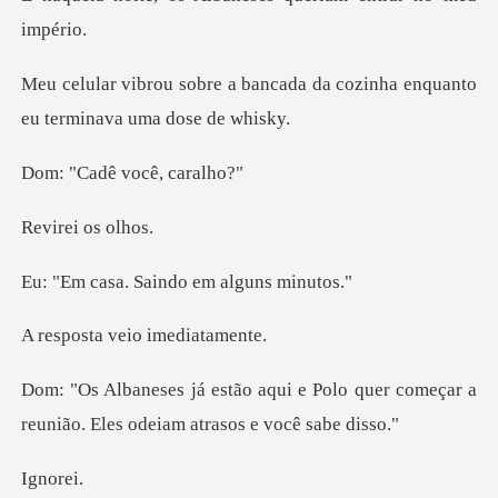
ncada da cozinha enquanto
eu
dê você,
ei os
Saindo em al
veio imed
Polo quer começar a
reunião. Eles
no