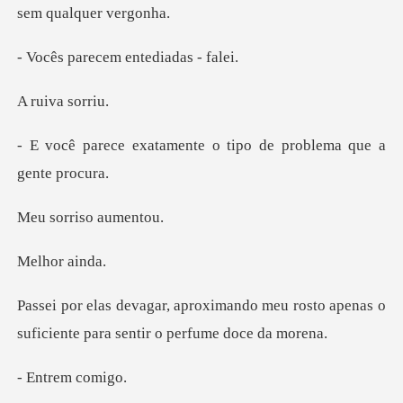
ecem entedi
va so
ente o tipo de problem
riso au
or a
do meu rosto apenas o
suficiente p
rem c