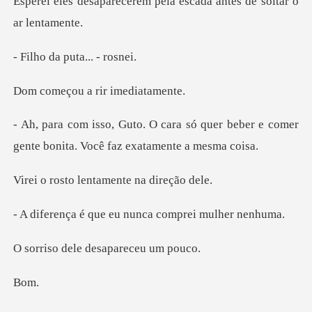
rem pela escada antes d
a puta...
u a rir im
só quer beber e comer
gente bonita
lentamente n
ue eu nunca compr
le desaparec
o