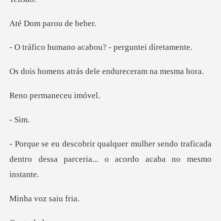
parou
o acabou? - pergu
rás dele endurece
rmanece
Si
er sendo traficada
dentro dessa parcer
voz sa