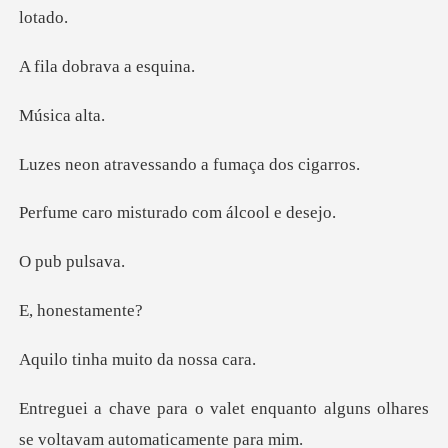
obrava a
ca a
vessando a fuma
isturado com á
b pu
nesta
a muito da
enquanto alguns olhares
se vo