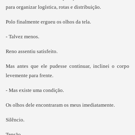
para organi
te ergueu os
vez m
entiu sa
continuar, inclinei o co
iste uma
contraram os meu
ênc
ns