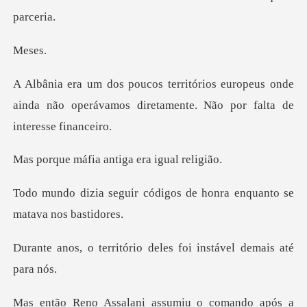
se
ropeus onde
ainda não operávamos diretamen
ia antiga era
ódigos de honra enquanto
ório deles foi instáve
ani assumiu o comand