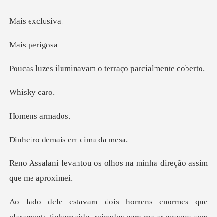
exclu
per
navam o terraço pa
ky c
s arm
emais em c
s olhos na minha direção
rmes que
claramente tinham sido trei