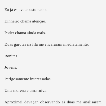
tava aco
o chama
hama ai
fila me encarara
ni
ve
ente inte
ena e u
vando as duas me analisa