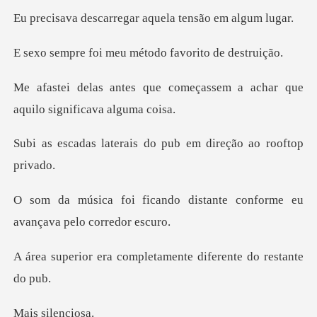
rregar aquela tens
meu método favor
começassem a achar que
aqui
rais do pub em direç
o distante conforme eu
ava
ompletamente diferent
silen