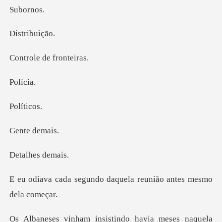
orn
ribu
e de fr
lí
íti
e de
hes d
do daquela reunião ant
insistindo havia mes