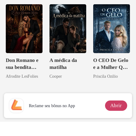
Don Romano e
A médica da
O CEO De Gelo
sua bendita
matilha
e a Mulher Que
ruína
Ele Jurou Odiar
Afrodite LesFolies
Cooper
Priscila Ozilio
Abrir
Reclame seu bônus no App