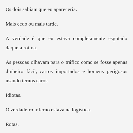
iam que eu
o ou mai
tava completamente es
fosse apenas
dinheiro fácil, carros import
io
inferno estav
ta