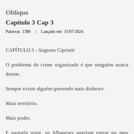
Oblíquo
Capítulo 3 Cap 3
Palavras: 1380
|
Lançado em: 31/07/2024
0
- Augusto
Loja
organizado é que n
Histórico
alguém querend
Sair
terri
Baixar App
s p
Albaneses queriam en