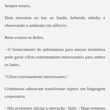
re e
o, bebendo whisky e
observa
uzou os
sos territórios
pode gerar cifras extrem
emamente int
ransformar sujeira em
- falei. - Duas semanas