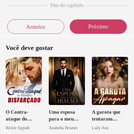
Fim do capítulo
Próximo
Anterior
Você deve gostar
O Contra-
Uma esposa
A garota que
ataque do
para o meu
tentaram
Bilionário
irmão
apagar
Rickie Appiah
Anabella Brianes
Lady Ann
Disfarçado