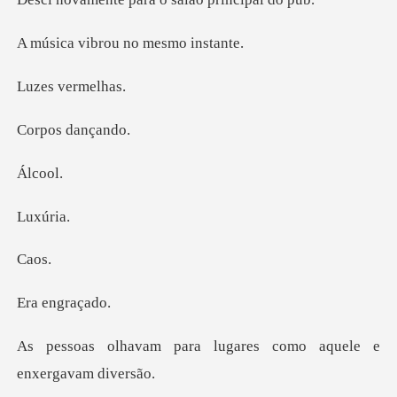
brou no mes
verm
s dan
co
xú
a
engr
a lugares como aquele