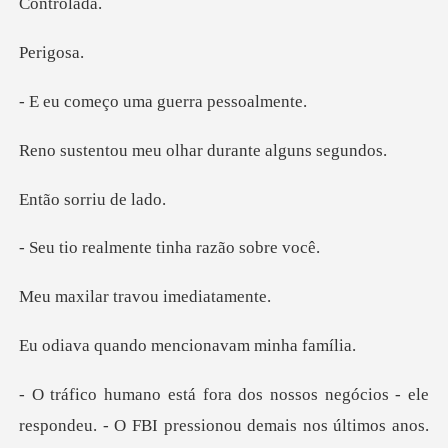
tro
igo
o uma guerra
eu olhar durante
orriu d
mente tinha ra
travou ime
do mencionavam
cios - ele
respondeu. - O FBI pressionou dem