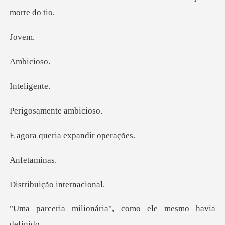
ve
ici
lige
mente am
ria expandi
tami
ção inter
nária", como ele me