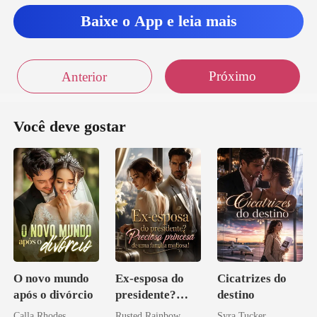
Baixe o App e leia mais
Próximo
Anterior
Você deve gostar
O novo mundo
Ex-esposa do
Cicatrizes do
após o divórcio
presidente?
destino
Preciosa
Calla Rhodes
Rusted Rainbow
Syra Tucker