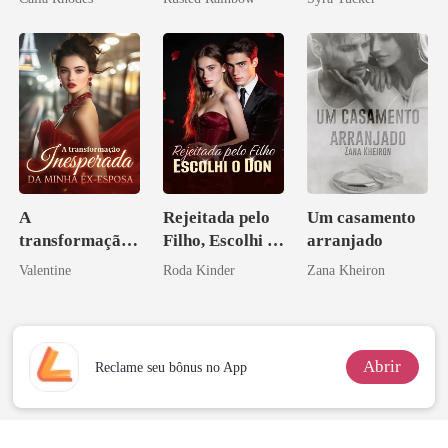
princesa de uma
família
mafiosa!
A
Rejeitada pelo
Um casamento
transformação
Filho, Escolhi o
arranjado
inesperada da
Don
Valentine
Roda Kinder
Zana Kheiron
minha ex-
esposa
Abrir
Reclame seu bônus no App