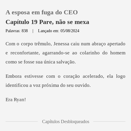
A esposa em fuga do CEO
Capítulo 19 Pare, não se mexa
Palavras: 838
|
Lançado em: 05/08/2024
0
pertado
e reconfortante, agarrando-se ao colar
Loja
acelerado, ela logo
Histórico
identific
Sair
Ry
Baixar App
ntou recuar, no entanto,
Capítulos Desbloqueados
o aperto