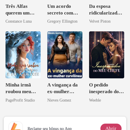
Três Alfas
Um acordo
Da esposa
querem um
secreto com
ridicularizada à
casamento
meu chefe
irmã que
Constance Luna
Gregory Ellington
Velvet Piston
aberto
bilionário
ninguém ousa
desafiar
Minha irmã
A vingança da
O pedido
roubou meu
ex-mulher
inesperado do
companheiro e
curvilínea
meu chefe
PageProfit Studio
Nieves Gomez
Weeble
eu a deixei
Abrir
Reclame seu bônus no App