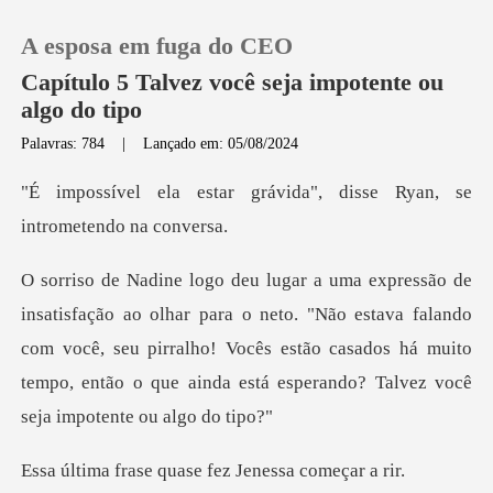
A esposa em fuga do CEO
Capítulo 5 Talvez você seja impotente ou
algo do tipo
Palavras: 784
|
Lançado em: 05/08/2024
0
rávida", disse Ryan, se
Loja
i
Histórico
neto. "Não estava falando
com você, seu pirralho! Vocês estão casados há muito
Sair
te
Baixar App
quase fez Jeness