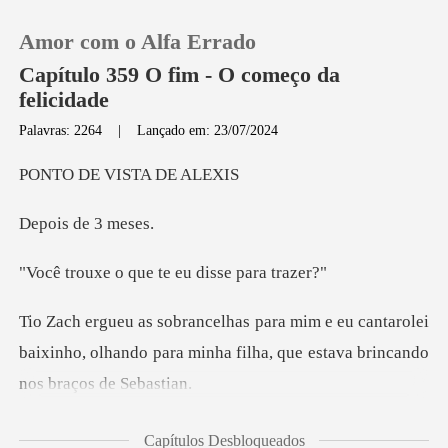
Amor com o Alfa Errado
Capítulo 359 O fim - O começo da
felicidade
Palavras: 2264
|
Lançado em: 23/07/2024
0
VISTA D
Loja
de 3
Histórico
que te eu dis
cantarolei
Sair
baixinho, olhando para minha filha,
Baixar App
relatórios. Os
Capítulos Desbloqueados