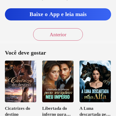
arquivos vermelhos co
Baixe o App e leia mais
Anterior
Você deve gostar
Cicatrizes do
Libertada do
A Luna
destino
inferno para
descartada pelo