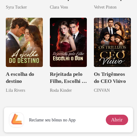
reivindicar meu
Alfa
Syra Tucker
Clara Voss
Velvet Piston
império
A escolha do
Rejeitada pelo
Os Trigêmeos
destino
Filho, Escolhi o
do CEO Viúvo
Don
Lila Rivers
Roda Kinder
CINVAN
Abrir
Reclame seu bônus no App