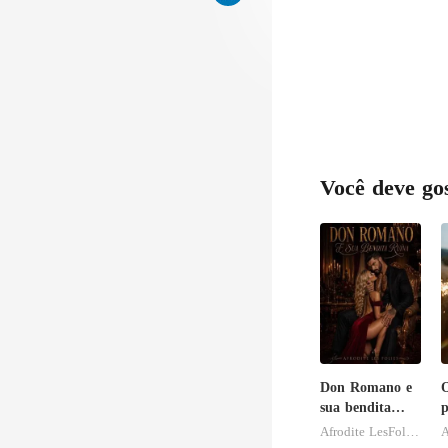
Você deve go
Don Romano e
O
sua bendita
p
ruína
b
Afrodite LesFolies
A