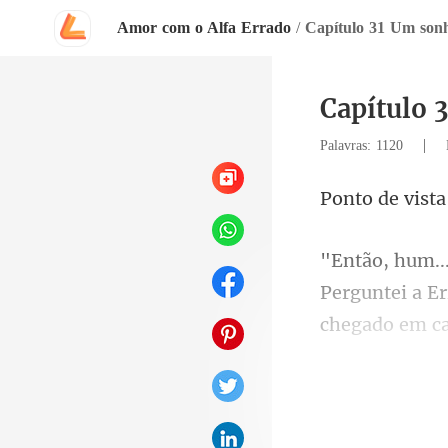
Amor com o Alfa Errado
/
Capítulo 31 Um sonho
Capítulo 
|
Palavras: 1120
vista
ntei a E
chega