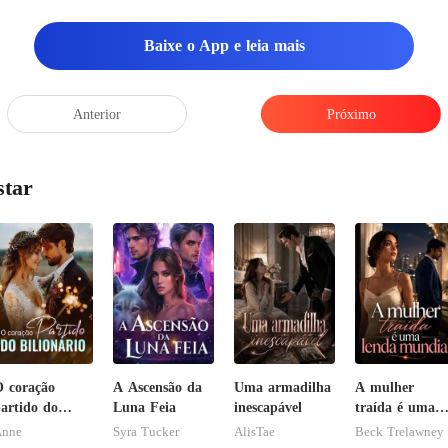
Baixe o App e leia mais
Anterior
Próximo
star
 coração
A Ascensão da
Uma armadilha
A mulher
artido do
Luna Feia
inescapável
traída é uma
ilionário
lenda mundial
nne
Syra Tucker
AlisTae
Beck Trelawney