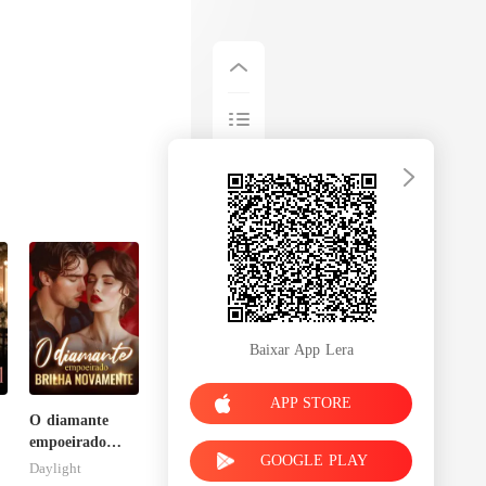
Baixar App Lera
APP STORE
O diamante
empoeirado
GOOGLE PLAY
brilha
Daylight
novamente