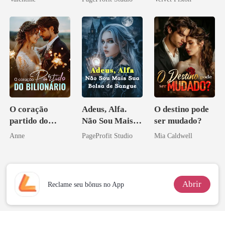
minha ex-
Contrato Real
ninguém ousa
esposa
da Híbrida
desafiar
O coração
Adeus, Alfa.
O destino pode
partido do
Não Sou Mais
ser mudado?
bilionário
Sua Bolsa de
Anne
PageProfit Studio
Mia Caldwell
Sangue
Abrir
Reclame seu bônus no App