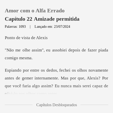
Amor com o Alfa Errado
Capítulo 22 Amizade permitida
Palavras: 1093
|
Lançado em: 23/07/2024
0
vista d
u assobiei depois de f
Loja
Histórico
gemer internamente. Mas por que, Alexis? Por
Sair
que você faria algo
Baixar App
Capítulos Desbloqueados
ando para você, n