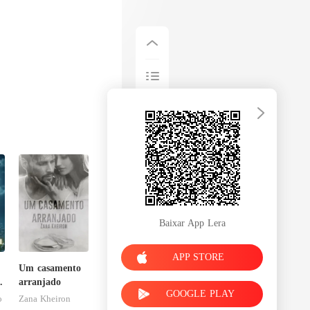
Baixar App Lera
APP STORE
Um casamento
arranjado
GOOGLE PLAY
l
o
Zana Kheiron