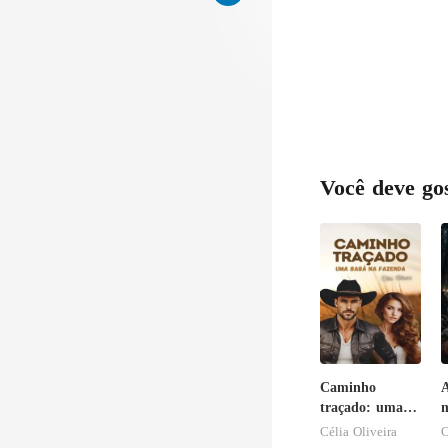
tinham um bri
Você deve go
Caminho
A
traçado: uma
m
babá na
Célia Oliveira
C
fazenda