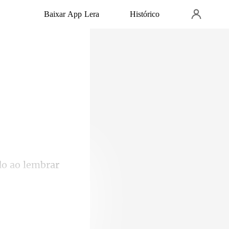
Baixar App Lera
Histórico
o ao le
Seus olhos