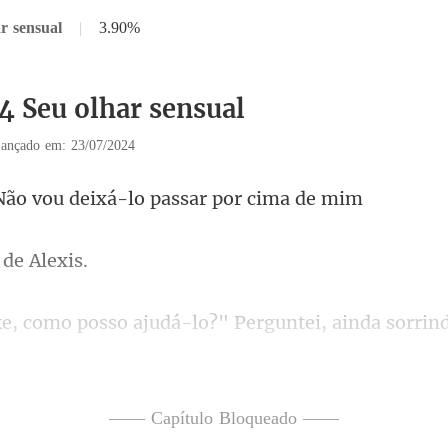
r sensual
|
3.90%
14 Seu olhar sensual
ançado em: 23/07/2024
vou deixá-lo pas
 d
o?" Perguntei, ainda sorrind
, não é?" 
—— Capítulo Bloqueado ——