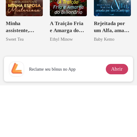
Minha
A Traição Fria
Rejeitada por
assistente,
e Amarga do
um Alfa, amada
minha esposa
Bilionário
por um
Sweet Tea
Ethyl Minow
Baby Kemo
misteriosa
Licantropo
Abrir
Reclame seu bônus no App