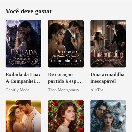
Você deve gostar
Exilada da Lua:
De coração
Uma armadilha
A Companheira
partido à esposa
inescapável
Quebrada do
de um bilionário
Ghostly Mode
Theo Montgomery
AlisTae
Alfa