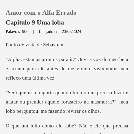
Amor com o Alfa Errado
Capítulo 9 Uma loba
Palavras: 906
|
Lançado em: 23/07/2024
0
vista de
do meu beta
Loja
e acenei para ele antes de me v
Histórico
zer é
Sair
matar ou prender aquele forasteiro na masmorr
Baixar App
que precisa