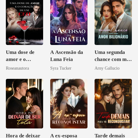
Uma dose de
A Ascensão da
Uma segunda
amor e o
Luna Feia
chance com meu
coração de um
amor bilionário
Roseanautora
Syra Tucker
Arny Gallucio
CEO, por favor
Hora de deixar
A ex-esposa
Tarde demais