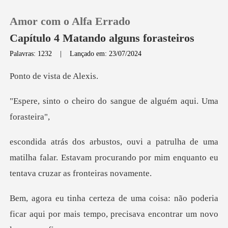
Amor com o Alfa Errado
Capítulo 4 Matando alguns forasteiros
Palavras: 1232
|
Lançado em: 23/07/2024
0
vista d
o do sangue de alguém
Loja
Histórico
uma
matilha falar. Estavam procurando por mim e
Sair
Baixar App
não poderia
ficar aqui por mais tempo, pre