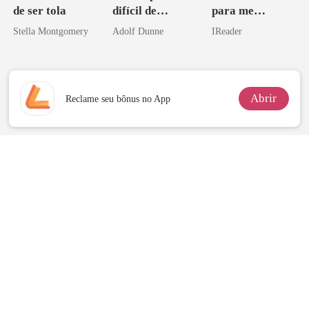
de ser tola
difícil de
para me
reconquistar
reconquistar!
Stella Montgomery
Adolf Dunne
IReader
Abrir
Reclame seu bônus no App