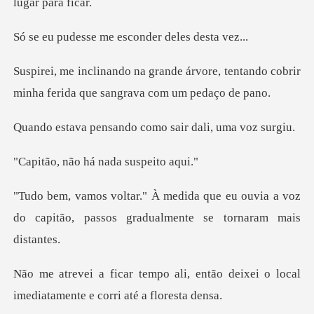
e me esconder d
rvore, tentando cobrir
minha ferida
ando como sair dal
o há nada su
e eu ouvia a voz
do capitão, passos g
, então deixei o local
imediatam