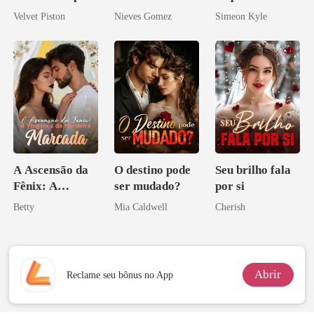
Alfa
curvilínea
Vingança
Velvet Piston
Nieves Gomez
Simeon Kyle
Ascende
A Ascensão da
O destino pode
Seu brilho fala
Fênix: A
ser mudado?
por si
Vingança da
Betty
Mia Caldwell
Cherish
Herdeira
Marcada
Abrir
Reclame seu bônus no App