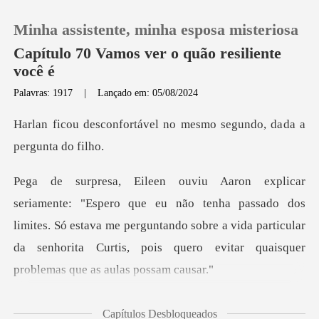
Minha assistente, minha esposa misteriosa
Capítulo 70 Vamos ver o quão resiliente
você é
Palavras: 1917
|
Lançado em: 05/08/2024
0
vel no mesmo segundo, da
Loja
Histórico
ha passado dos
limites. Só estava me perguntando sobre a vida particular
Sair
da senh
Baixar App
ções disso
Capítulos Desbloqueados