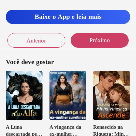
Baixe o App e leia mais
Próximo
Anterior
Você deve gostar
A Luna
A vingança da
Renascido na
descartada pelo
ex-mulher
Riqueza: Minha