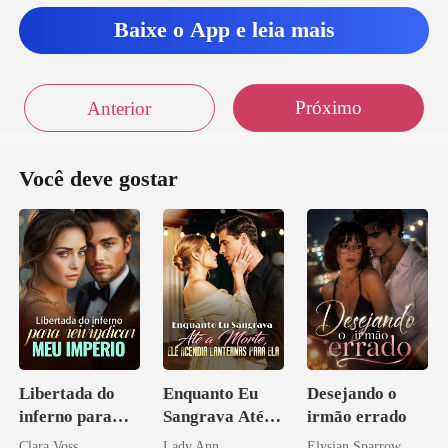
Baixe o App e leia mais
Próximo
Anterior
Você deve gostar
Libertada do
Enquanto Eu
Desejando o
inferno para
Sangrava Até a
irmão errado
reivindicar meu
Morte, Ele
Clara Voss
Lady Ann
Elysian Sparrow