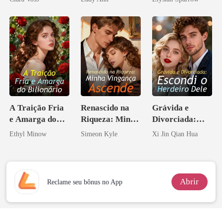
império
Acendia
Lanternas Para
Ela
A Traição Fria
Renascido na
Grávida e
e Amarga do
Riqueza: Minha
Divorciada:
Bilionário
Vingança
Escondi o
Ethyl Minow
Simeon Kyle
Xi Jin Qian Hua
Ascende
Herdeiro Dele
Abrir
Reclame seu bônus no App