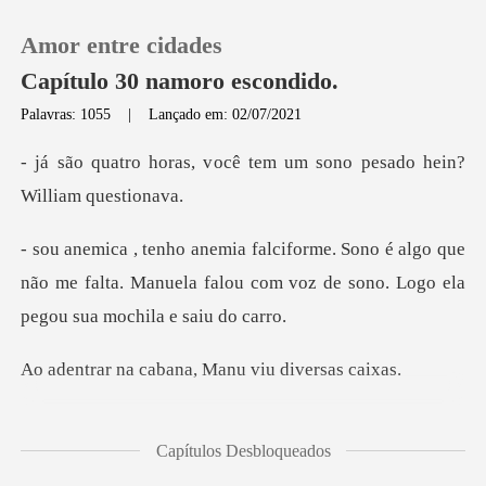
Amor entre cidades
Capítulo 30 namoro escondido.
Palavras: 1055
|
Lançado em: 02/07/2021
0
ocê tem um sono pesado h
Loja
algo que
não me falta. Manuela falou com voz de
Histórico
Sair
abana, Manu viu
Baixar App
ar de cima. Preciso trocar
Capítulos Desbloqueados