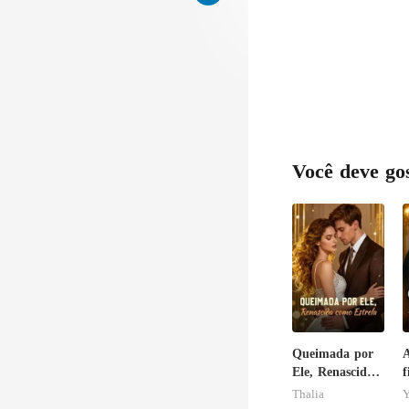
Você deve go
Queimada por
A
Ele, Renascida
f
como Estrela
R
Thalia
Y
g