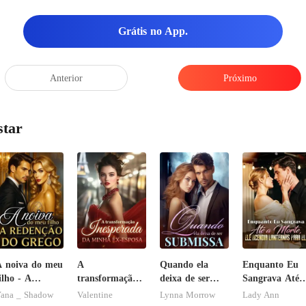
Grátis no App.
Anterior
Próximo
star
 noiva do meu
A
Quando ela
Enquanto Eu
ilho - A
transformação
deixa de ser
Sangrava Até 
edenção do
inesperada da
submissa
Morte, Ele
ana _ Shadow
Valentine
Lynna Morrow
Lady Ann
rego
minha ex-esposa
Acendia