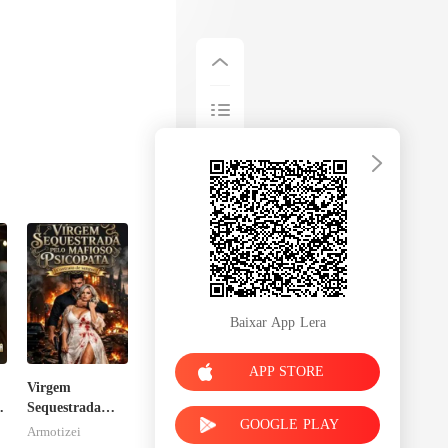
Baixar App Lera
APP STORE
Virgem
a
Sequestrada
GOOGLE PLAY
pelo Mafioso
Armotizei
Psicopata :