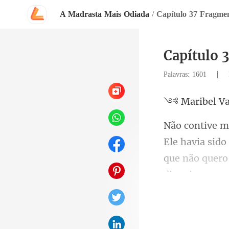
A Madrasta Mais Odiada
/
Capítulo 37 Fragme
Capítulo 
|
Palavras: 1601
el V
que não quero