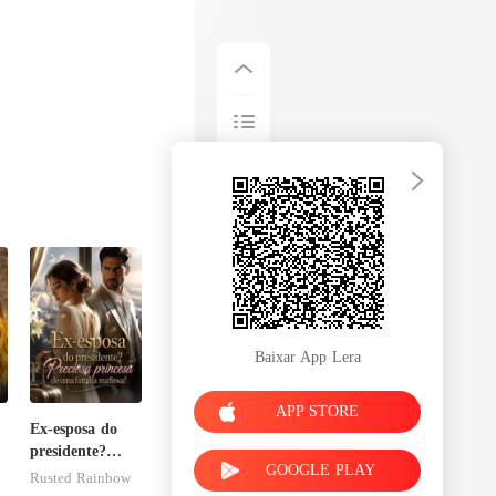
Baixar App Lera
APP STORE
Ex-esposa do
presidente?
GOOGLE PLAY
Preciosa
Rusted Rainbow
princesa de