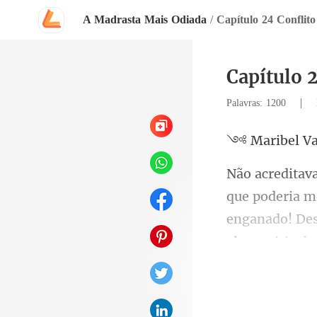
A Madrasta Mais Odiada
/
Capítulo 24 Conflito
Capítulo 
|
Palavras: 1200
el V
eria m
enganado! Des