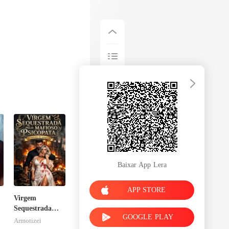
Baixar App Lera
APP STORE
Virgem
Sequestrada
GOOGLE PLAY
pelo Mafioso
Armotizei
Psicopata :