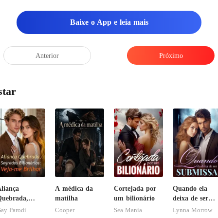
Baixe o App e leia mais
Anterior
Próximo
star
liança
A médica da
Cortejada por
Quando ela
uebrada,
matilha
um bilionário
deixa de ser
egredos
submissa
ay Parodi
Cooper
Sea Mania
Lynna Morrow
ilionários: