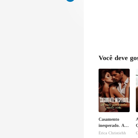
Você deve go
Casamento
A
inesperado. A
Q
noite que
S
Érica Christiehh
G
mudou minha
B