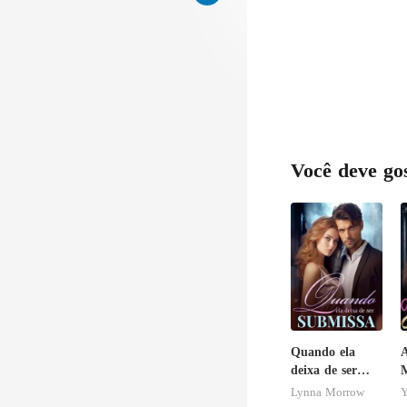
Você deve go
Quando ela
A
deixa de ser
M
submissa
S
Lynna Morrow
Y