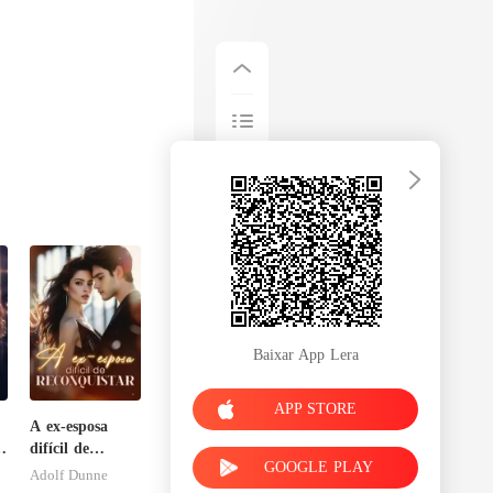
Baixar App Lera
APP STORE
A ex-esposa
difícil de
GOOGLE PLAY
reconquistar
Adolf Dunne