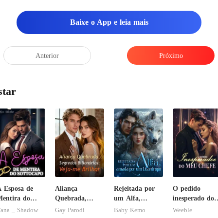
Baixe o App e leia mais
Anterior
Próximo
star
 Esposa de
Aliança
Rejeitada por
O pedido
entira do
Quebrada,
um Alfa,
inesperado do
ottocapo
Segredos
amada por um
meu chefe
ana _ Shadow
Gay Parodi
Baby Kemo
Weeble
Bilionários:
Licantropo