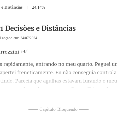
 e Distâncias
|
24.14%
1 Decisões e Distâncias
Lançado em: 24/07/2024
arr
não conseguia controla
ntindo. Parecia que agulhas estavam furando o meu
—— Capítulo Bloqueado ——