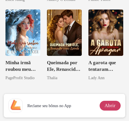
pelo
coração
Arrependiment
o
Minha irmã
Queimada por
A garota que
roubou meu
Ele, Renascida
tentaram
companheiro e
como Estrela
apagar
PageProfit Studio
Thalia
Lady Ann
eu a deixei
Abrir
Reclame seu bônus no App