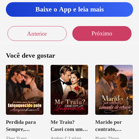
Baixe o App e leia mais
Próximo
Anterior
Você deve gostar
Perdida para
Me Traiu?
Marido por
Sempre,
Casei com um
contrato,
Enlouquecido
Magnata
amante de
Zhen Xiang
Audrey C Leilani
Plastic Thorn