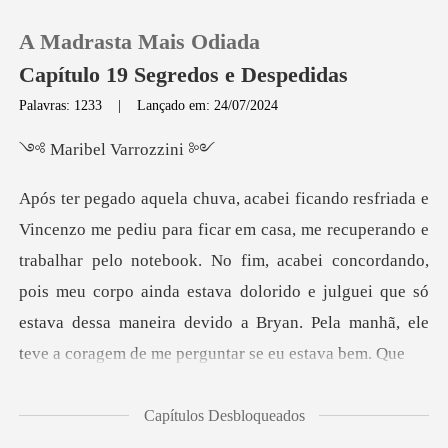
A Madrasta Mais Odiada
Capítulo 19 Segredos e Despedidas
Palavras: 1233
|
Lançado em: 24/07/2024
0
el Varr
Loja
o e
trabalhar pelo notebook. No fim, acabei concordando,
Histórico
pois meu corpo ainda estava dolorido e julguei que
Sair
Baixar App
Capítulos Desbloqueados