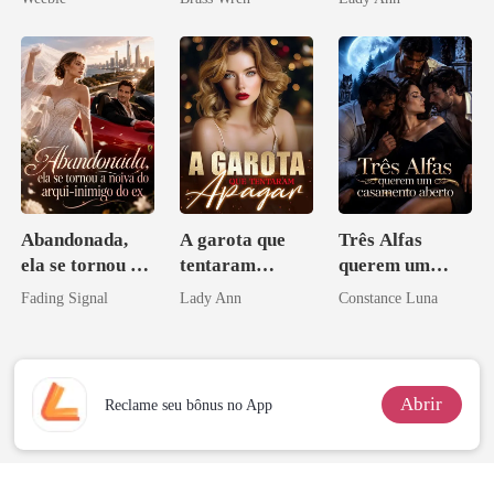
Acendia
Lanternas Para
Ela
Abandonada,
A garota que
Três Alfas
ela se tornou a
tentaram
querem um
noiva do arqui-
apagar
casamento
Fading Signal
Lady Ann
Constance Luna
inimigo do ex
aberto
Abrir
Reclame seu bônus no App