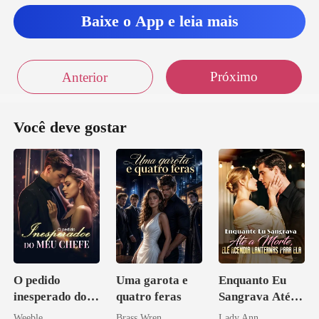
Baixe o App e leia mais
Próximo
Anterior
Você deve gostar
O pedido
Uma garota e
Enquanto Eu
inesperado do
quatro feras
Sangrava Até a
meu chefe
Morte, Ele
Weeble
Brass Wren
Lady Ann