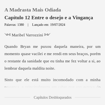
A Madrasta Mais Odiada
Capítulo 12 Entre o desejo e a Vingança
Palavras: 1380
|
Lançado em: 19/07/2024
0
el Varr
Loja
ilei e me rendi em seus braços, porém
o restante da sanidade qu
Histórico
Sair
inha
presença, e principalmente em saber que
Baixar App
Capítulos Desbloqueados