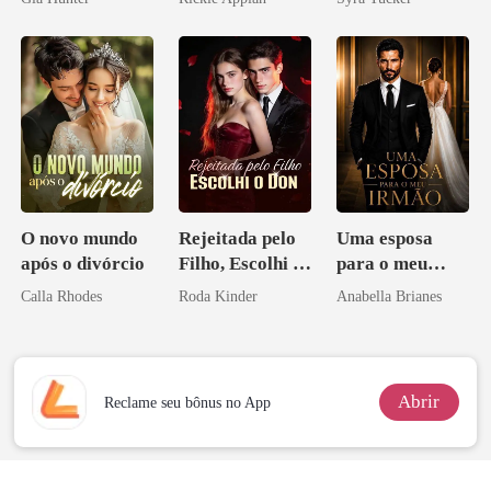
Disfarçado
O novo mundo
Rejeitada pelo
Uma esposa
após o divórcio
Filho, Escolhi o
para o meu
Don
irmão
Calla Rhodes
Roda Kinder
Anabella Brianes
Abrir
Reclame seu bônus no App