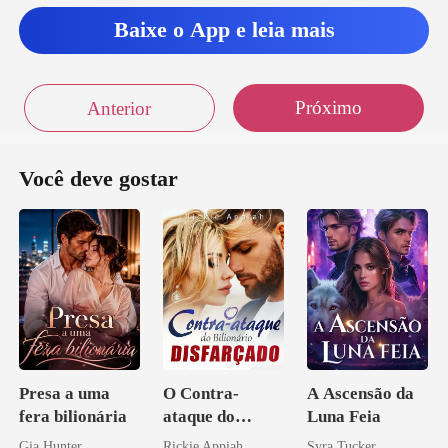
Baixe o App e leia mais
Próximo
Anterior
Você deve gostar
Presa a uma
O Contra-
A Ascensão da
fera bilionária
ataque do
Luna Feia
Bilionário
Gia Hunter
Rickie Appiah
Syra Tucker