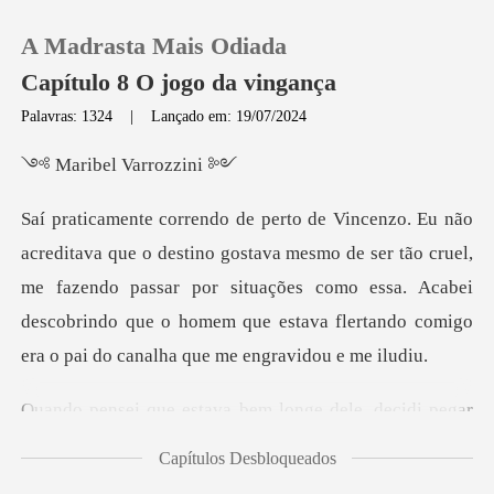
A Madrasta Mais Odiada
Capítulo 8 O jogo da vingança
Palavras: 1324
|
Lançado em: 19/07/2024
0
el Varr
Loja
mesmo de ser tão cruel,
me fazendo passar por situações como essa. Acabei
Histórico
descobrindo qu
Sair
stava bem longe del
Baixar App
Capítulos Desbloqueados