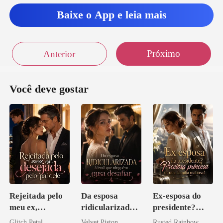
Baixe o App e leia mais
Próximo
Anterior
Você deve gostar
Rejeitada pelo
Da esposa
Ex-esposa do
meu ex,
ridicularizada à
presidente?
desejada pelo
irmã que
Preciosa
Glitch Petal
Velvet Piston
Rusted Rainbow