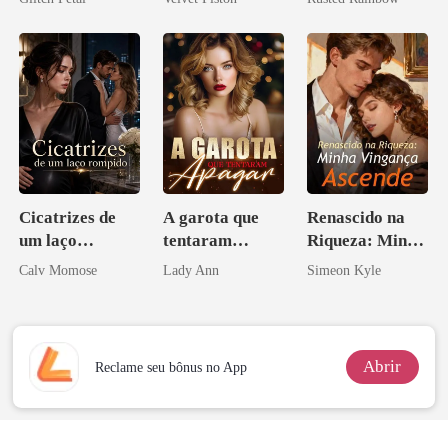
pai dele
ninguém ousa
princesa de uma
desafiar
família
mafiosa!
Cicatrizes de
A garota que
Renascido na
um laço
tentaram
Riqueza: Minha
rompido
apagar
Vingança
Calv Momose
Lady Ann
Simeon Kyle
Ascende
Abrir
Reclame seu bônus no App