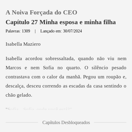
A Noiva Forçada do CEO
Capítulo 27 Minha esposa e minha filha
Palavras: 1309
|
Lançado em: 30/07/2024
0
lla M
Loja
quarto. O silêncio pesado
contrastava com o calor da manhã. Pegou um rou
Histórico
Sair
Sofia, onde
Baixar App
Capítulos Desbloqueados
Isabella ecoava pela c