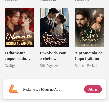
O diamante
Envolvida com
A prometida do
empoeirado
o chefe
Capo italiano
brilha
arrogante
Daylight
Ellie Wynters
Edilaine Beckert
novamente
Abrir
Reclame seu bônus no App