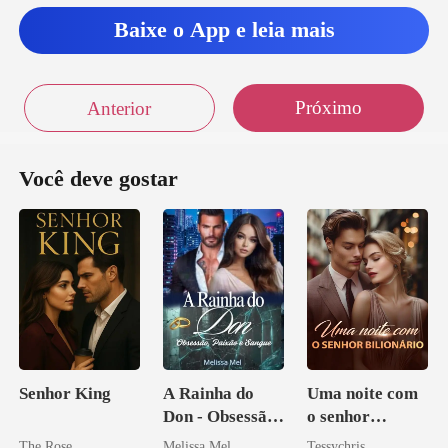
Baixe o App e leia mais
Próximo
Anterior
Você deve gostar
Senhor King
A Rainha do
Uma noite com
Don - Obsessão,
o senhor
Paixão e Sangue
Bilionário
The Rose
Melissa Mel
Tessychris